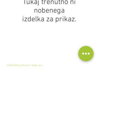
Tukaj trenutno ni
nobenega
izdelka za prikaz.
Kontakt
Audioscape d.o.o.
Cankarjeva ulica 16, 2000 Maribor, Slovenija
Tel: +386
51 272 432
info@audioscape.eu
Pomoč
Kontaktni podatki >
/
Pošiljanje
izdelkov
>
Vračila >
/
Plačila in garancija
>
GDPR >