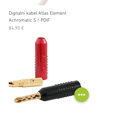
Digitalni kabel Atlas Element
Achromatic S / PDIF
Cena
84,90 €
Atlas Achromatic Z-plug banana vtič
Cena
13,99 €