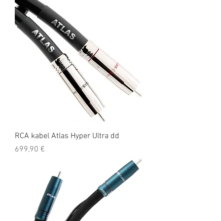
RCA kabel Atlas Hyper Ultra dd
Cena
699,90 €