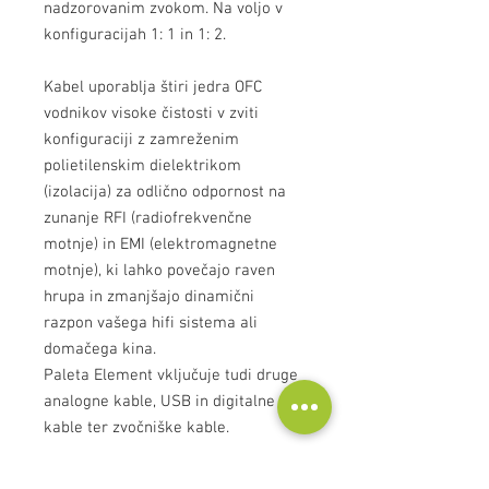
nadzorovanim zvokom. Na voljo v
konfiguracijah 1: 1 in 1: 2.
Kabel uporablja štiri jedra OFC
vodnikov visoke čistosti v zviti
konfiguraciji z zamreženim
polietilenskim dielektrikom
(izolacija) za odlično odpornost na
zunanje RFI (radiofrekvenčne
motnje) in EMI (elektromagnetne
motnje), ki lahko povečajo raven
hrupa in zmanjšajo dinamični
razpon vašega hifi sistema ali
domačega kina.
Paleta Element vključuje tudi druge
analogne kable, USB in digitalne
kable ter zvočniške kable.
Za vse ostale Atlasove kable, ki jih