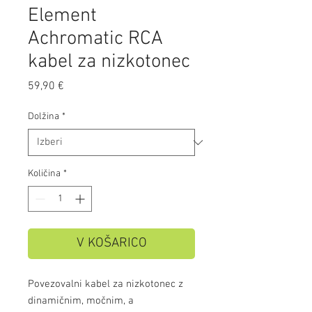
Element
Achromatic RCA
kabel za nizkotonec
Price
59,90 €
Dolžina
*
Količina
*
V KOŠARICO
Povezovalni kabel za nizkotonec z
dinamičnim, močnim, a