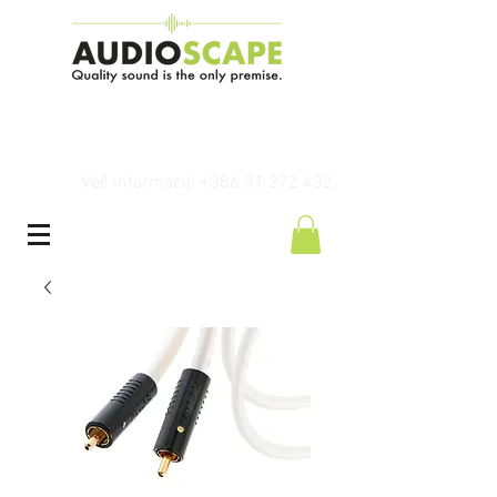
Več informacij: +386 51 272 432