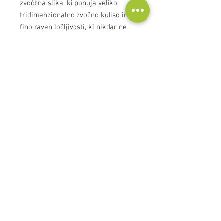
zvočbna slika, ki ponuja veliko
tridimenzionalno zvočno kuliso in
fino raven ločljivosti, ki nikdar ne
utrudi poslušalca.
Ponudba Equator vključuje tudi
kable za nizkotonce, RCA kable,
zvočniške in druge vrste kablov.
Kontakt
Audioscape d.o.o.
Cankarjeva ulica 16, 2000 Maribor, Slovenija
Tel: +386
51 272 432
info@audioscape.eu