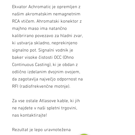
Ekvator Achromatic je opremljen z
našim akromatskim nemagnetnim
RCA vtičem. Ahromatski konektor z
majhno maso ima natančno
kalibrirano povezavo za hladni zvar,
ki ustvarja skladno, neprekinjeno
signalno pot. Signalni vodnik je
baker visoke čistosti OCC (Ohno
Continuous Casting), ki je obdan z
odlično izdelanim dvojnim ovojem,
da zagotavlja največjo odpornost na
RFI (radiofrekvenčne motnje).
Za vse ostale Atlasove kable, ki jih
ne najdete v naši spletni trgovini,
nas kontaktirajte!
Rezultat je lepo uravnotežena