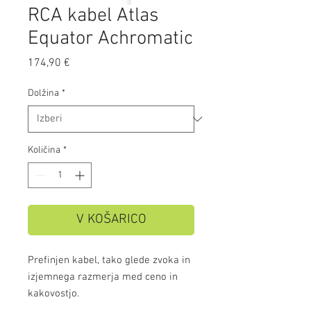
RCA kabel Atlas
Equator Achromatic
Price
174,90 €
Dolžina
*
Količina
*
V KOŠARICO
Prefinjen kabel, tako glede zvoka in
izjemnega razmerja med ceno in
kakovostjo.