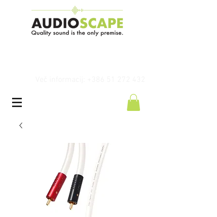
Več informacij: +386 51 272 432