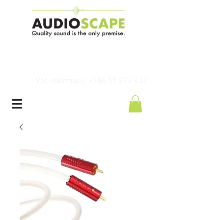
Več informacij: +386 51 272 432