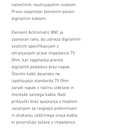
natančnim, neutrujajočim zvokom.
Pravo nasprotjei številnim poceni
digitalnim kablom.
Element Achromatic BNC je
zasnovan tako, da ustreza digitalnim
zvočnim specifikacijam z
ohranjanjem prave impedance 75
Ohm, kar zagotavlja prenos
digitalnih podatkov brez napak.
Številni kabli dejansko ne
izpolnjujejo standarda 75 Ohm
zaradi napak v načinu izdelave in
montaže samega kabla. Naši
priključki brez spajkanja s hladnim
varjenjem se izognejo prekinitvam
in stiskanju zaščitnega ovoja kabla,
ki povzročajo težave z impedanco.