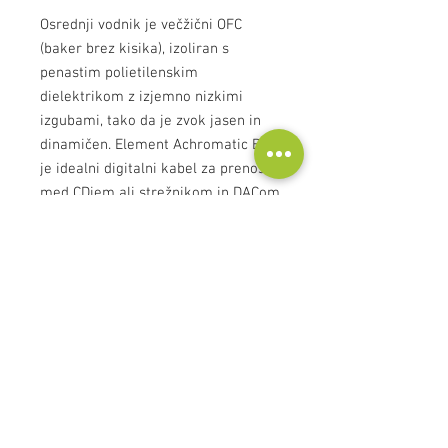
Osrednji vodnik je večžični OFC
(baker brez kisika), izoliran s
penastim polietilenskim
dielektrikom z izjemno nizkimi
izgubami, tako da je zvok jasen in
dinamičen. Element Achromatic BNC
je idealni digitalni kabel za prenos
med CDjem ali strežnikom in DACom
- če ima vaša oprema vtičnico BNC,
bo to običajno zagotavljalo vrhunsko
kakovost RCA konektorjev.
Za vse ostale Atlasove kable, ki jih
ne najdete v naši spletni trgovini,
nas, prosimo, kontaktirajte!