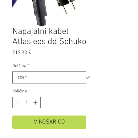
Napajalni kabel
Atlas eos dd Schuko
Price
219,90 €
Dolžina
*
Količina
*
V KOŠARICO