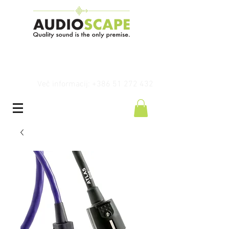
Več informacij: +386 51 272 432