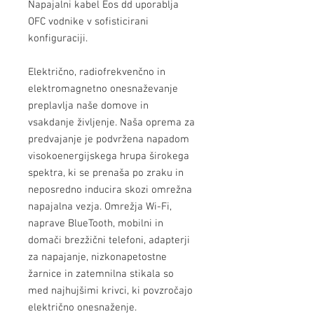
Napajalni kabel Eos dd uporablja
OFC vodnike v sofisticirani
konfiguraciji.
Električno, radiofrekvenčno in
elektromagnetno onesnaževanje
preplavlja naše domove in
vsakdanje življenje. Naša oprema za
predvajanje je podvržena napadom
visokoenergijskega hrupa širokega
spektra, ki se prenaša po zraku in
neposredno inducira skozi omrežna
napajalna vezja. Omrežja Wi-Fi,
naprave BlueTooth, mobilni in
domači brezžični telefoni, adapterji
za napajanje, nizkonapetostne
žarnice in zatemnilna stikala so
med najhujšimi krivci, ki povzročajo
električno onesnaženje.