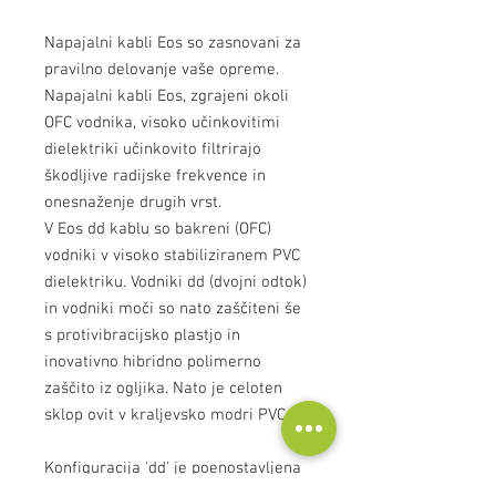
Napajalni kabli Eos so zasnovani za
pravilno delovanje vaše opreme.
Napajalni kabli Eos, zgrajeni okoli
OFC vodnika, visoko učinkovitimi
dielektriki učinkovito filtrirajo
škodljive radijske frekvence in
onesnaženje drugih vrst.
V Eos dd kablu so bakreni (OFC)
vodniki v visoko stabiliziranem PVC
dielektriku. Vodniki dd (dvojni odtok)
in vodniki moči so nato zaščiteni še
s protivibracijsko plastjo in
inovativno hibridno polimerno
zaščito iz ogljika. Nato je celoten
sklop ovit v kraljevsko modri PVC.
Konfiguracija 'dd' je poenostavljena
različica tehnik, ki smo jih razvili za