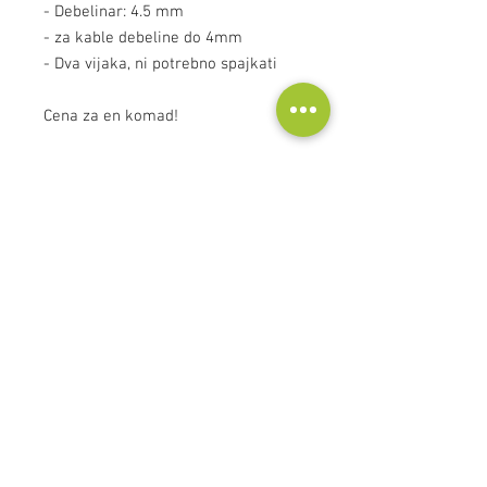
- Debelinar: 4.5 mm
- za kable debeline do 4mm
- Dva vijaka, ni potrebno spajkati
Cena za en komad!
Kontakt
Audioscape d.o.o.
Cankarjeva ulica 16, 2000 Maribor, Slovenija
Tel: +386
51 272 432
info@audioscape.eu
Pomoč
Kontaktni podatki >
/
Pošiljanje