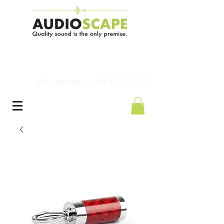
Več informacij: +386 51 272 432