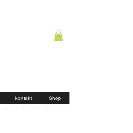
kontakt
Shop
Več informacij: +386 51 272 432