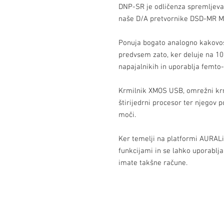
DNP-SR je odličenza spremljeva
naše D/A pretvornike DSD-MR M
Ponuja bogato analogno kakovos
predvsem zato, ker deluje na 1
napajalnikih in uporablja femto-
Krmilnik XMOS USB, omrežni krm
štirijedrni procesor ter njegov p
moči.
Ker temelji na platformi AURALi
funkcijami in se lahko uporablja
imate takšne račune.
Kontakt
Audioscape d.o.o.