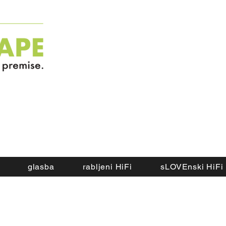
glasba
rabljeni HiFi
sLOVEnski HiFi