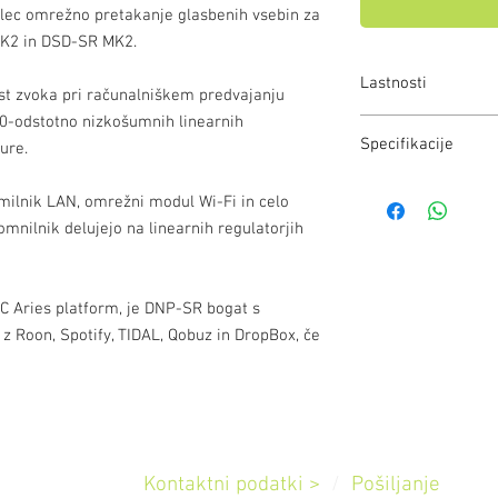
lec omrežno pretakanje glasbenih vsebin za
K2 in DSD-SR MK2.
Lastnosti
t zvoka pri računalniškem predvajanju
00-odstotno nizkošumnih linearnih
DNP-SR je odličen s
Specifikacije
ure.
za naše D/A pretvo
Digitalni vhodi in izh
Ponuja bogato analo
ilnik LAN, omrežni modul Wi-Fi in celo
S/PDIF koaksialni 
deluje na 100-odstot
omnilnik delujejo na linearnih regulatorjih
AES/EBU uravnotež
in uporablja femto te
DTR digitalni izh
vhodom.
Krmilnik XMOS USB, 
USB izhod za po
C Aries platform, je DNP-SR bogat s
Wi-Fi in celo štirije
USB vhod za pove
 z Roon, Spotify, TIDAL, Qobuz in DropBox, če
napajani s pomočjo l
HDD ali SSD.
Podprti formati
Ker temelji na platf
AAC, AIFF, ALAC, 
uporabnih možnosti i
WV in WMA
Spotifyjem, TIDALom
Podprte stopnje vzor
Pomoč
PCM do 384kHz/32
Kontaktni podatki >
/
Pošiljanje
DSD do DSD512 v 