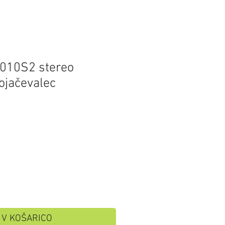
010S2 stereo
ojačevalec
V KOŠARICO