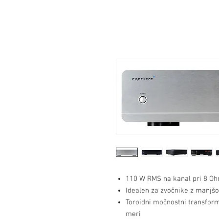
110 W RMS na kanal pri 8 O
Idealen za zvočnike z manjšo 
Toroidni močnostni transform
meri