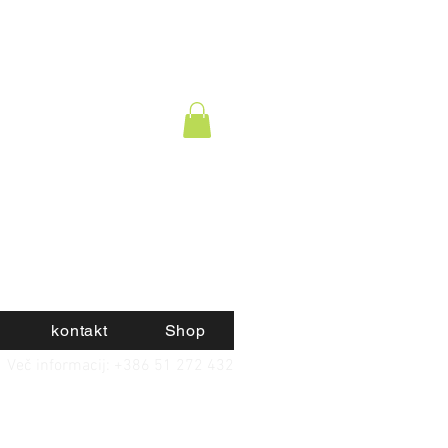
kontakt
Shop
Več informacij: +386 51 272 432