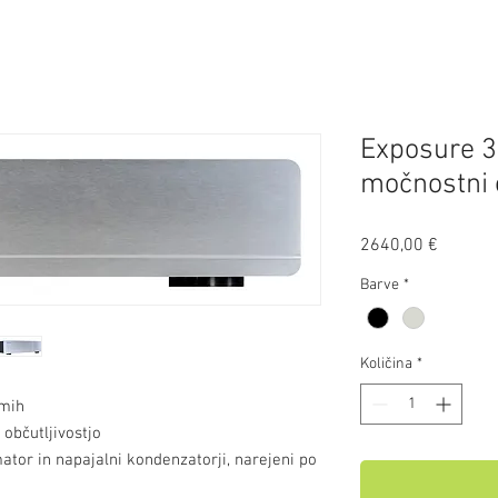
Exposure 3
močnostni 
Price
2640,00 €
Barve
*
Količina
*
hmih
občutljivostjo
ator in napajalni kondenzatorji, narejeni po