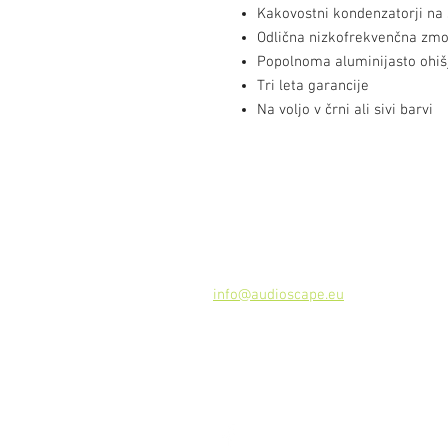
Kakovostni kondenzatorji na s
Odlična nizkofrekvenčna zmo
Popolnoma aluminijasto ohišj
Tri leta garancije
Na voljo v črni ali sivi barvi
Kontakt
Audioscape d.o.o.
Cankarjeva ulica 16, 2000 Maribor, 
Tel: +386
51 272 432
info@audioscape.eu