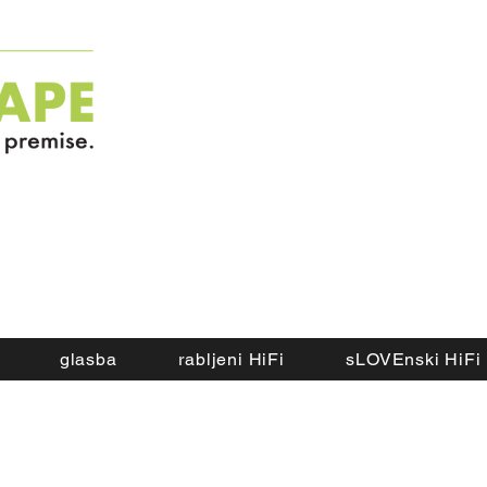
glasba
rabljeni HiFi
sLOVEnski HiFi