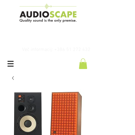
Več informacij: +386 51 272 432