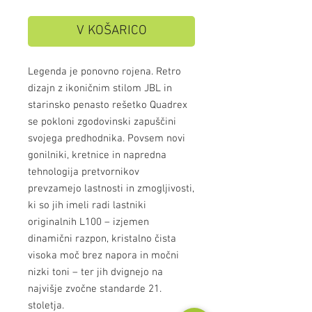
V KOŠARICO
Legenda je ponovno rojena. Retro
dizajn z ikoničnim stilom JBL in
starinsko penasto rešetko Quadrex
se pokloni zgodovinski zapuščini
svojega predhodnika. Povsem novi
gonilniki, kretnice in napredna
tehnologija pretvornikov
prevzamejo lastnosti in zmogljivosti,
ki so jih imeli radi lastniki
originalnih L100 – izjemen
dinamični razpon, kristalno čista
visoka moč brez napora in močni
nizki toni – ter jih dvignejo na
najvišje zvočne standarde 21.
stoletja.