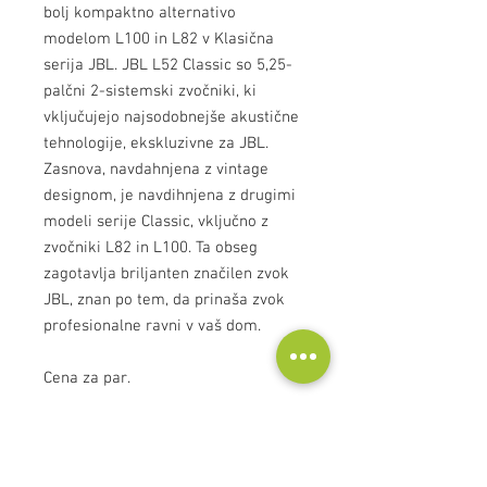
bolj kompaktno alternativo
modelom L100 in L82 v Klasična
serija JBL. JBL L52 Classic so 5,25-
palčni 2-sistemski zvočniki, ki
vključujejo najsodobnejše akustične
tehnologije, ekskluzivne za JBL.
Zasnova, navdahnjena z vintage
designom, je navdihnjena z drugimi
modeli serije Classic, vključno z
zvočniki L82 in L100. Ta obseg
zagotavlja briljanten značilen zvok
JBL, znan po tem, da prinaša zvok
profesionalne ravni v vaš dom.
Cena za par.
Tehnične informacije