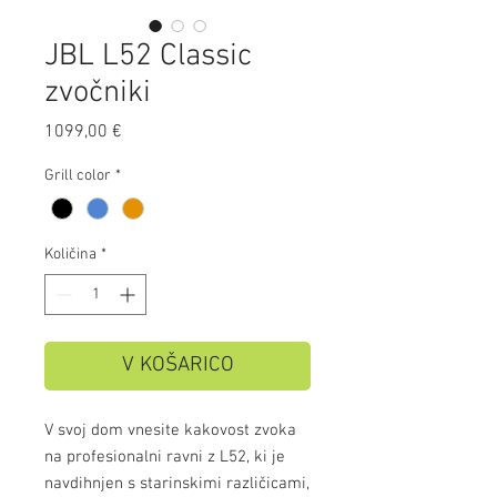
JBL L52 Classic
zvočniki
Price
1099,00 €
Grill color
*
Količina
*
V KOŠARICO
V svoj dom vnesite kakovost zvoka
na profesionalni ravni z L52, ki je
navdihnjen s starinskimi različicami,