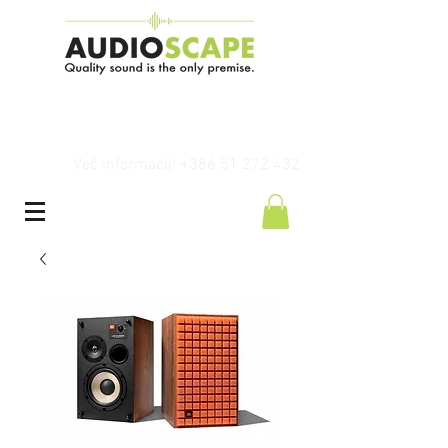
Več informacij: +386 51 272 432