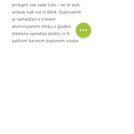
pritegnil vse vaše čute – ne le sluh,
ampak tudi vid in dotik. Ojačevalnik
je nameščen v trdnem
aluminijastem ohišju z gladko
stekleno sprednjo ploščo in 5-
palčnim barvnim zaslonom visoke
ločljivosti, ki prikazuje sliko albuma,
napredek skladb in sistemske
nastavitve.
Tehnične informacije
Features & Details
HybridDigital UcD Amplifier
Continuous Power: 80 Watts per
channel into 8/4 ohms
Kontakt
Instantaneous Power: 120 Watts per
Audioscape d.o.o.
channel
Cankarjeva ulica 16, 2000 Maribor, Slovenija
5″ high-definition colour information