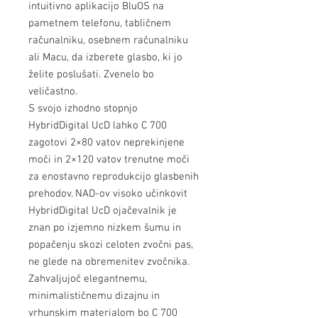
intuitivno aplikacijo BluOS na
pametnem telefonu, tabličnem
računalniku, osebnem računalniku
ali Macu, da izberete glasbo, ki jo
želite poslušati. Zvenelo bo
veličastno.
S svojo izhodno stopnjo
HybridDigital UcD lahko C 700
zagotovi 2×80 vatov neprekinjene
moči in 2×120 vatov trenutne moči
za enostavno reprodukcijo glasbenih
prehodov. NAD-ov visoko učinkovit
HybridDigital UcD ojačevalnik je
znan po izjemno nizkem šumu in
popačenju skozi celoten zvočni pas,
ne glede na obremenitev zvočnika.
Zahvaljujoč elegantnemu,
minimalističnemu dizajnu in
vrhunskim materialom bo C 700