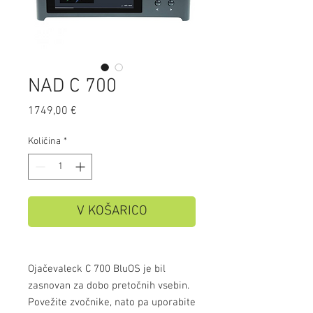
NAD C 700
Price
1749,00 €
Količina
*
V KOŠARICO
Ojačevaleck C 700 BluOS je bil
zasnovan za dobo pretočnih vsebin.
Povežite zvočnike, nato pa uporabite