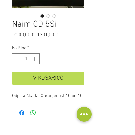
Naim CD 5Si
Redna
Cena
 2100,00 € 
1301,00 €
cena
na
razprodaji
Količina
*
V KOŠARICO
Odprta škatla, Ohranjenost 10 od 10
Kontakt
Audioscape d.o.o.