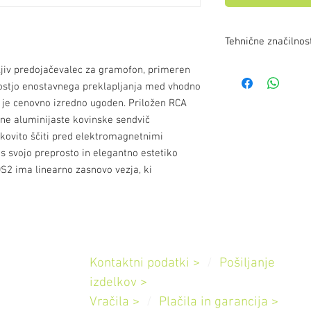
Tehnične značilnos
Vhodna impedanca: 1
ljiv predojačevalec za gramofon, primeren
320pF 40/45/50/60/
ostjo enostavnega preklapljanja med vhodno
(pri vhodni napetost
i je cenovno izredno ugoden. Priložen RCA
<0,02% THD 0,0008%
ežne aluminijaste kovinske sendvič
Natančnost izravnaln
nkovito ščiti pred elektromagnetnimi
20kHz
 s svojo preprosto in elegantno estetiko
Vhod: 1 par RCA
DS2 ima linearno zasnovo vezja, ki
Izhodi 1 par RCA
Napajanje 18V / 500m
Poraba energije: 100 
Mere Š x V x G 206 x
(les)
Pomoč
Teža: 1320 g (Alu) br
Kontaktni podatki >
/
Pošiljanje
Slovenija
izdelkov
>
Vračila >
/
Plačila in garancija
>