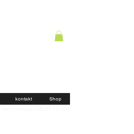
kontakt
Shop
Več informacij: +386 51 272 432