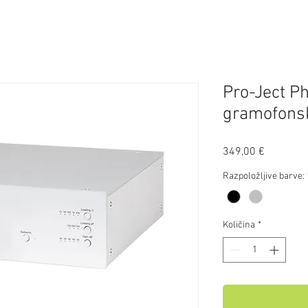
Pro-Ject P
gramofonsk
Price
349,00 €
Razpoložljive barve:
Količina
*