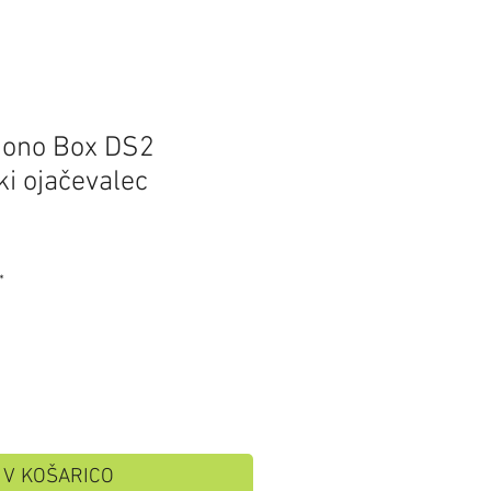
hono Box DS2
i ojačevalec
*
V KOŠARICO