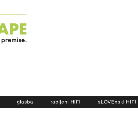
glasba
rabljeni HiFi
sLOVEnski HiFi