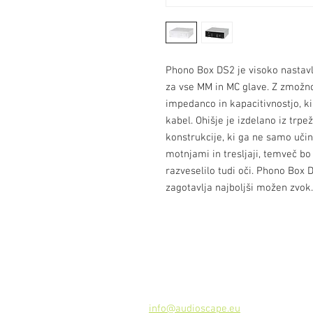
Phono Box DS2 je visoko nastav
za vse MM in MC glave. Z zmožn
impedanco in kapacitivnostjo, k
kabel. Ohišje je izdelano iz trp
konstrukcije, ki ga ne samo uči
motnjami in tresljaji, temveč bo
razveselilo tudi oči. Phono Box 
zagotavlja najboljši možen zvok.
Kontakt
Audioscape d.o.o.
Cankarjeva ulica 16, 2000 Maribor, 
Tel: +386
51 272 432
info@audioscape.eu