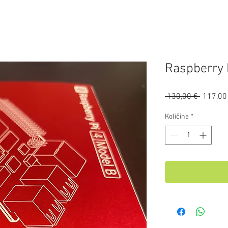
Raspberry 
Redna
 130,00 € 
117,00
cena
Količina
*