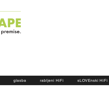
glasba
rabljeni HiFi
sLOVEnski HiFi