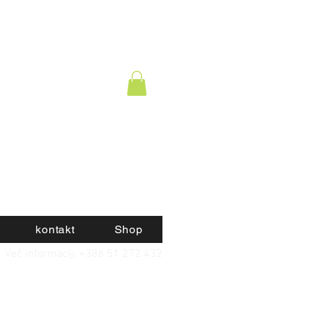
kontakt
Shop
Več informacij: +386 51 272 432