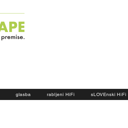
glasba
rabljeni HiFi
sLOVEnski HiFi