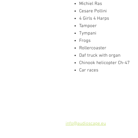
Michiel Ras
Cesare Pollini
4 Girls 4 Harps
Tampoer
Tympani
Frogs
Rollercoaster
Daf truck with organ
Chinook helicopter Ch-47
Car races
Kontakt
Audioscape d.o.o.
Cankarjeva ulica 16, 2000 Maribor, 
Tel: +386
51 272 432
info@audioscape.eu