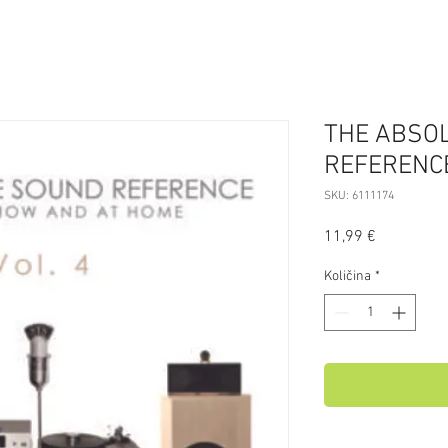
THE ABSO
REFERENCE
SKU: 6111174
Price
11,99 €
Količina
*