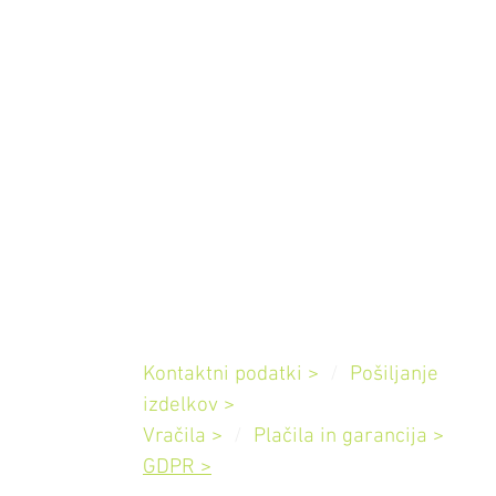
Pomoč
Kontaktni podatki >
/
Pošiljanje
Slovenija
izdelkov
>
Vračila >
/
Plačila in garancija
>
GDPR >