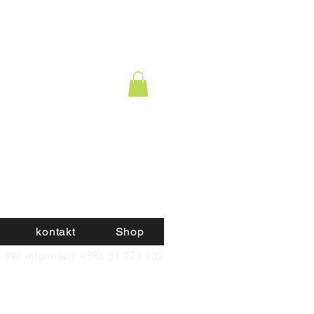
kontakt
Shop
Več informacij: +386 51 272 432