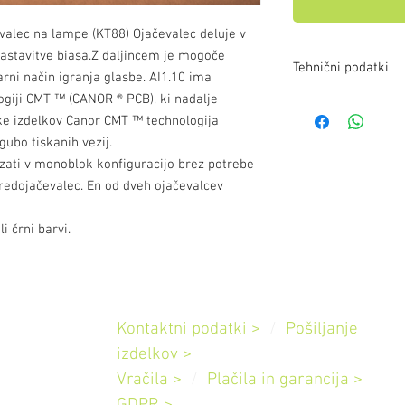
evalec na lampe (KT88) Ojačevalec deluje v
nastavitve biasa.Z daljincem je mogoče
Tehnični podatki
earni način igranja glasbe. AI1.10 ima
giji CMT ™ (CANOR ® PCB), ki nadalje
Izhodna moč
ike izdelkov Canor CMT ™ technologija
2 x 40 W /4,8Ohm – u
2 x 20W /4,8 Ohm - tr
ubo tiskanih vezij.
Vhodna občutljivost:
zati v monoblok konfiguracijo brez potrebe
Frekvenčni razpon: 1
predojačevalec. En od dveh ojačevalcev
Impedanca: 30 kOhm
Število vhodov: 5
i črni barvi.
Popačenje: <0,05 % /
Razmerje signal šum
Elektronke: 1x 12AX7 
Napajanje: 230 V / 5
Pomoč
Mere (w x h x d)435 
Kontaktni podatki >
/
Pošiljanje
Teža: 26 kg
Slovenija
izdelkov
>
Vračila >
/
Plačila in garancija
>