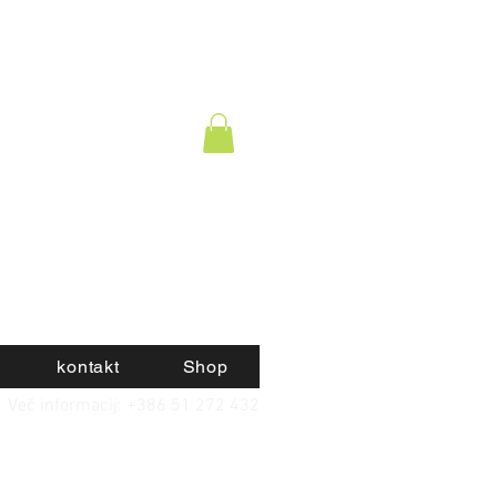
kontakt
Shop
Več informacij: +386 51 272 432