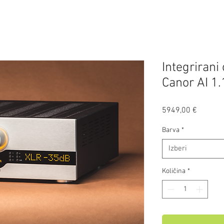
Integrirani
Canor AI 1.
Price
5949,00 €
Barva
*
Izberi
Količina
*