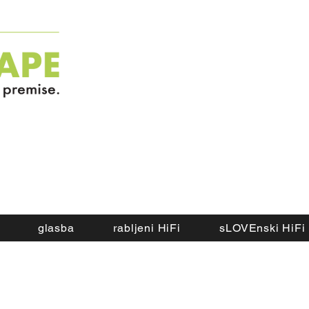
glasba
rabljeni HiFi
sLOVEnski HiFi