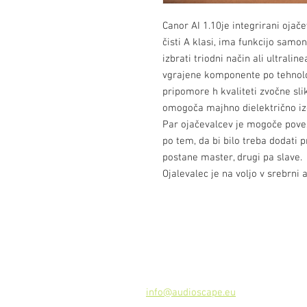
Canor AI 1.10je integrirani ojač
čisti A klasi, ima funkcijo samo
izbrati triodni način ali ultralin
vgrajene komponente po tehnolo
pripomore h kvaliteti zvočne sl
omogoča majhno dielektrično izg
Par ojačevalcev je mogoče pove
po tem, da bi bilo treba dodati 
postane master, drugi pa slave.
Ojalevalec je na voljo v srebrni al
Kontakt
Audioscape d.o.o.
Cankarjeva ulica 16, 2000 Maribor, 
Tel: +386
51 272 432
info@audioscape.eu